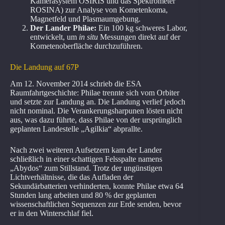
Kamerasystem OSIRIS und das Spektrometer
ROSINA) zur Analyse von Kometenkoma,
Magnetfeld und Plasmaumgebung.
Der Lander Philae:
Ein 100 kg schweres Labor,
entwickelt, um
in situ
Messungen direkt auf der
Kometenoberfläche durchzuführen.
Die Landung auf 67P
Am 12. November 2014 schrieb die ESA
Raumfahrtgeschichte: Philae trennte sich vom Orbiter
und setzte zur Landung an. Die Landung verlief jedoch
nicht nominal. Die Verankerungsharpunen lösten nicht
aus, was dazu führte, dass Philae von der ursprünglich
geplanten Landestelle „Agilkia“ abprallte.
Nach zwei weiteren Aufsetzern kam der Lander
schließlich in einer schattigen Felsspalte namens
„Abydos“ zum Stillstand. Trotz der ungünstigen
Lichtverhältnisse, die das Aufladen der
Sekundärbatterien verhinderten, konnte Philae etwa 64
Stunden lang arbeiten und 80 % der geplanten
wissenschaftlichen Sequenzen zur Erde senden, bevor
er in den Winterschlaf fiel.