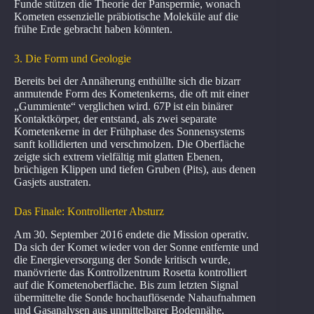
Funde stützen die Theorie der Panspermie, wonach
Kometen essenzielle präbiotische Moleküle auf die
frühe Erde gebracht haben könnten.
3. Die Form und Geologie
Bereits bei der Annäherung enthüllte sich die bizarr
anmutende Form des Kometenkerns, die oft mit einer
„Gummiente“ verglichen wird. 67P ist ein binärer
Kontaktkörper, der entstand, als zwei separate
Kometenkerne in der Frühphase des Sonnensystems
sanft kollidierten und verschmolzen. Die Oberfläche
zeigte sich extrem vielfältig mit glatten Ebenen,
brüchigen Klippen und tiefen Gruben (Pits), aus denen
Gasjets austraten.
Das Finale: Kontrollierter Absturz
Am 30. September 2016 endete die Mission operativ.
Da sich der Komet wieder von der Sonne entfernte und
die Energieversorgung der Sonde kritisch wurde,
manövrierte das Kontrollzentrum Rosetta kontrolliert
auf die Kometenoberfläche. Bis zum letzten Signal
übermittelte die Sonde hochauflösende Nahaufnahmen
und Gasanalysen aus unmittelbarer Bodennähe.